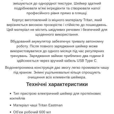
змішуються до однорідної текстури. Шейкер здатний
подрібнювати м'які інгредієнти та створювати напої
професійного рівня прямо в пляшці.
Корпус виготовлений із міцного матеріалу Tritan, який
вирізняється високою прозорістю і стійкістю до пошкоджень.
Цей матеріал не містить шкідливих речовин і безпечний для
щоденного використання.
Вбудований акумулятор забезпечує тривалу автономну
роботу. Після повного заряджання шейкер може
використовуватися до одного місяця під час регулярних
тренувань. Заряджання займає приблизно два години й
здійснюється через зручний кабель USB Type C.
Водонепроникна конструкція дає змогу легко промивати чашу
під краном. Знімні ущільнювальні кільця спрощують
очищення всіх елементів шейкера.
Технічні характеристики
Тип пристрою електричний шейкер для протеїнових
коктейлів
Матеріал чаші Tritan Eastman
Об'єм робочий 600 мл