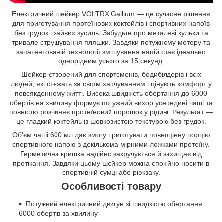
Електричний шейкер VOLTRX Gallium — це сучасне рішення
для приготування протеїнових коктейлів і спортивних напоїв
без грудок і зайвих зусиль. Забудьте про металеві кульки та
тривале струшування пляшки. Завдяки потужному мотору та
запатентованій технології змішування напій стає ідеально
однорідним усього за 15 секунд.
Шейкер створений для спортсменів, бодибілдерів і всіх
людей, які стежать за своїм харчуванням і цінують комфорт у
повсякденному житті. Висока швидкість обертання до 6000
обертів на хвилину формує потужний вихор усередині чаші та
повністю розчиняє протеїновий порошок у рідині. Результат —
це гладкий коктейль із шовковистою текстурою без грудок.
Об'єм чаші 600 мл дає змогу приготувати повноцінну порцію
спортивного напою з декількома мірними ложками протеїну.
Герметична кришка надійно закручується й захищає від
протікання. Завдяки цьому шейкер можна спокійно носити в
спортивній сумці або рюкзаку.
Особливості товару
Потужний електричний двигун зі швидкістю обертання
6000 обертів за хвилину