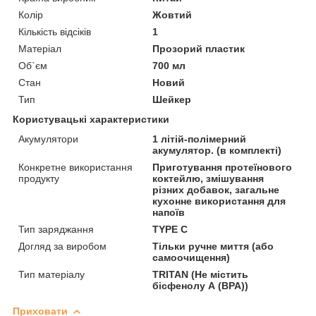
Колір
Жовтий
Кількість відсіків
1
Матеріал
Прозорий пластик
Об`єм
700 мл
Стан
Новий
Тип
Шейкер
Користувацькі характеристики
Акумулятори
1 літій-полімерний
акумулятор. (в комплекті)
Конкретне використання
Приготування протеїнового
продукту
коктейлю, змішування
різних добавок, загальне
кухонне використання для
напоїв
Тип заряджання
TYPE C
Догляд за виробом
Тільки ручне миття (або
самоочищення)
Тип матеріалу
TRITAN (Не містить
бісфенолу А (BPA))
Приховати