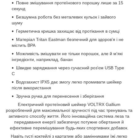
Повне змішування протеїнового порошку лише за 15
секунд
Безшумна робота без металевих кульок і зайвого
шуму
Герметична кришка захищає від протікання в сумці
Матеріал Tritan Eastman безпечний для здоров'я і не
містить BPA
Можливість змішувати не тільки порошок, але й м'які
інгредієнти, наприклад, банан
Швидке заряджання через сучасний роз'єм USB Type
C
Водозахист IPX5 дає змогу легко промивати шейкер
після використання
Зручна ручка для перенесення і зберігання
Електричний протеїновий шейкер VOLTRX Gallium
розроблений для максимальної зручності під час тренувань та
активного способу життя. Його інноваційна система леза та
передавання енергії забезпечує потужне обертання й
ефективне перемішування будь-яких спортивних добавок.
Навіть густі коктейлі з картатим або замінниками їжі легко