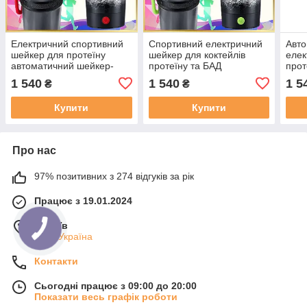
Електричний спортивний
Спортивний електричний
Авт
шейкер для протеїну
шейкер для коктейлів
елек
автоматичний шейкер-
протеїну та БАД
прот
міксер для спортивного
автоматичний міксер
спор
1 540
1 540
1 5
₴
₴
харчування VOLTRX Gallium
шейкер VOLTRX Gallium
VOLT
700 мл. Tritan Red
700 мл. Tritan Green
мл. 
Купити
Купити
Про нас
97% позитивних з 274 відгуків за рік
Працює з 19.01.2024
м. Київ
Київ, Україна
Контакти
Сьогодні працює з 09:00 до 20:00
Показати весь графік роботи