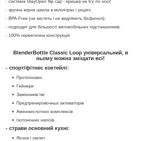
- с
истема StayOpen flip cap - кришка не б'є по носі!
- зручна мірна шкала в мілілітрах і унціях;
-
BPA-Free (не містять і не виділяють бісфенол)
;
- п
одходит для більшості автомобільних підстаканників
;
-
100% герметична конструкція
BlenderBottle Classic
Loop
універсальний, в
ньому можна зміщати всі!
- спорт/фітнес коктейлі:
Протеїнових
Гейнери
Замінників їжі
Предтренировочных активаторів
Амінокислотних комплексів
Ізотонічних напоїв
- страви основний кухні:
Яєчня і омлет