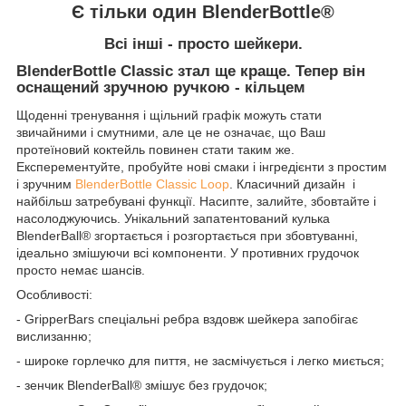
Є тільки один BlenderBottle®
Всі інші - просто шейкери.
BlenderBottle Classic
з
тал ще краще.
Тепер він
оснащений зручною ручкою - кільцем
Щоденні тренування і щільний графік можуть стати
звичайними і смутними, але це не означає, що Ваш
протеїновий коктейль повинен стати таким же
.
Експерементуйте, пробуйте нові смаки і інгредієнти з простим
і зручним
BlenderBottle Classic
Loop
. Класичний дизайн
і
найбільш затребувані функції. Насипте, залийте, збовтайте і
насолоджуючись. Унікальний запатентований кулька
BlenderBall®
згортається і розгортається при збовтуванні,
ідеально змішуючи всі компоненти. У противних грудочок
просто немає шансів.
Особливості:
-
GripperBars
спеціальні ребра вздовж шейкера запобігає
вислизанню;
- широке горлечко для пиття, не засмічується і легко миється;
- з
енчик BlenderBall®
змішує без грудочок;