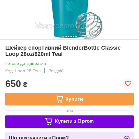
Шейкер спортивний BlenderBottle Classic
Loop 28oz/820ml Teal
Готово до відправки
Код: Loop 28 Teal
Роздріб
650
₴
Купити
або
Купити з
Що таке купити з Пром?