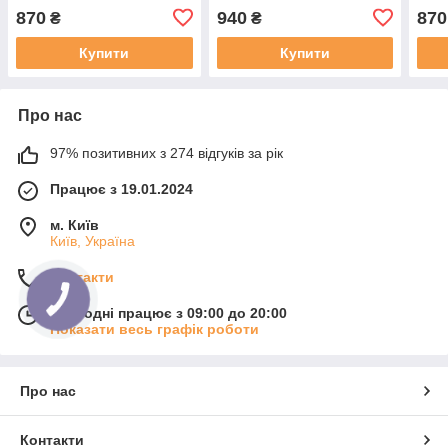
Cyan
Spider Man (600558)
харч
870
940
870
₴
₴
трен
Spor
Купити
Купити
Про нас
97% позитивних з 274 відгуків за рік
Працює з 19.01.2024
м. Київ
Київ, Україна
Контакти
Сьогодні працює з 09:00 до 20:00
Показати весь графік роботи
Про нас
Контакти