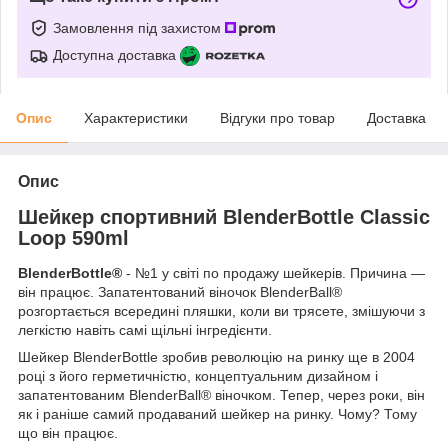
Замовлення під захистом
Доступна доставка
Опис
Характеристики
Відгуки про товар
Доставка
Опис
Шейкер спортивний BlenderBottle Classic
Loop
59
0
ml
BlenderBottle®
- №1 у світі по продажу шейкерів. Причина —
він працює. Запатентований віночок BlenderBall®
розгортається всередині пляшки, коли ви трясете, змішуючи
з
легкістю навіть самі щільні інгредієнти.
Шейкер BlenderBottle зробив революцію на ринку ще в 2004
році з його герметичністю, концептуальним дизайном і
запатентованим BlenderBall® віночком. Тепер, через роки, він
як і раніше самий продаваний шейкер на ринку. Чому? Тому
що він працює.