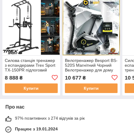
Силова станція тренажер
Велотренажер Besport BS-
Сило
з еспандерами Trex Sport
520S Магнітний Чорний
есп
TX-150PR підлоговий
Велотренажер для дому
трен
турнік і бруси для дому та
Велотренажер для
турн
8 888
10 677
10 
₴
₴
спортзалу
схуднення
дому
Купити
Купити
Про нас
97% позитивних з 274 відгуків за рік
Працює з 19.01.2024