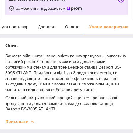
Замовлення під захистом
дгуки про товар
Доставка
Оплата
Умови повернення
Опис
Бажаєте збільшити інтенсивність ваших тренувань і вивести їх
на новий рівень? Тепер це можливо з додатковими
обтяжуючими стеками для тренажерної станції Besport BS-
3095 ATLANT. Придбавши від 1 до 3 додаткових стеків, ви
значно підвищите навантаження і ефективність вправ, не
виходячи з дому! Ваша силова станція зможе більше, а ви
зможете швидше досягти бажаних результатів.
Сильніший, витриваліший, кращий - це все про вас і ваші
тренування з додатковими стеками для силової станції
Besport BS-3095 ATLANT!
Приховати