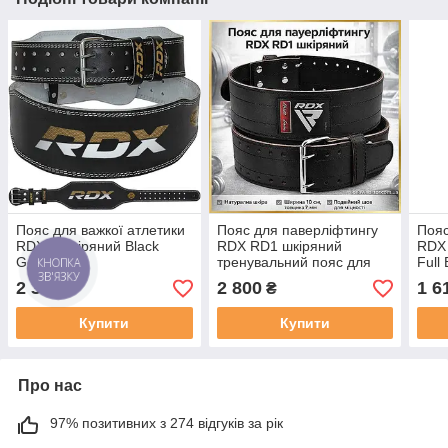
Пояс для важкої атлетики
Пояс для паверліфтингу
Пояс
RDX 6 шкіряний Black
RDX RD1 шкіряний
RDX 
Gold M
тренувальний пояс для
Full
важкої атлетики та
трен
2 370
2 800
1 6
₴
₴
фітнесу шкіряний Black
Розм
Розмір XL
Купити
Купити
Про нас
97% позитивних з 274 відгуків за рік