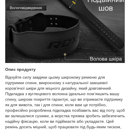
Опис продукту
Відчуйте силу завдяки цьому широкому ременю для
підтримки спини, викроєному з натуральної замшевої
коров’ячої шкіри для міцного дизайну, який довговічний.
Підкладка з вуглецевого волокна ідеально пом’якшить вашу
спину, широке покриття гарантує, що ви отримаєте підтримку
як для живота, так і для спини, коли вам це потрібно,
професійно розроблена підкладка позбавить вас від поту, щоб
ви залишалися сухими, а жорстка пряжка зробить забезпечить
надійну фіксацію, коли ви підіймаєте або укладаєте. Цей
ремінь досить міцний, щоб працювати під будь-яким тиском,