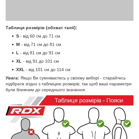
Таблиця розмірів (обхват талії):
S
- від 60 см до 71 см
М
- від 71 см до 81 см
L
- від 81 см до 91 см
XL
- від 91 до 101 см
XXL
- від 101 см до 114 см
Увага:
Якщо Ви сумніваєтесь у своєму виборі - старайтесь
підібрати згідно з таблицею розмірів, так щоб ваші параметри
були ближчим до середнього значення.