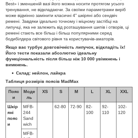
Best» і зменшеній вазі його можна носити протягом усього
тренування, не відкладаючи. За своїми параметрами виріб
може відмінно замінити класичні 4" шкіряні або сендвіч
ремені. Завдяки ідеально точному і міцному застібці на
липучці, яка не залежить від розташування шипів і отворів, ці
ремені стають все більш і більш популярними серед
бодибілдера світового рівня та користувачів-аматорів.
Якщо вас турбує довговічність липучок, відкладіть їх!
Його тести показали абсолютно ідеальну
функціональність після більш ніж 10 000 увімкнень і
вимкнень.
Склад: нейлон, лайкра
Таблиця розмірів поясів MadMax
Пояс
Моде
XS
S
M
L
XL
XXL
и
ль
Шкір
MFB-
62-80
72-90
82-
92-
102-
яні
244
100
110
120
пояс
Sand
и
wich
MFB-