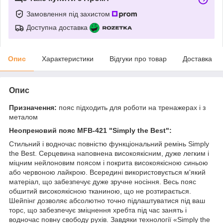
Замовлення під захистом
Доступна доставка
Опис
Характеристики
Відгуки про товар
Доставка
Опис
Призначення:
пояс підходить для роботи на тренажерах і з
металом
Неопреновий пояс MFB-421 "Simply the Best":
Стильний і водночас повністю функціональний ремінь Simply
the Best. Серцевина наповнена високоякісним, дуже легким і
міцним нейлоновим поясом і покрита високоякісною синьою
або червоною лайкрою. Всередині використовується м'який
матеріал, що забезпечує дуже зручне носіння. Весь пояс
обшитий високоякісною тканиною, що не розтирається.
Шейпінг дозволяє абсолютно точно підлаштуватися під ваш
торс, що забезпечує зміцнення хребта під час занять і
водночас повну свободу рухів. Завдяки технології «Simply the