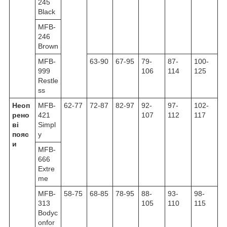
245
Black
MFB-
246
Brown
MFB-
63-90
67-95
79-
87-
100-
999
106
114
125
Restle
ss
Неоп
MFB-
62-77
72-87
82-97
92-
97-
102-
рено
421
107
112
117
ві
Simpl
пояс
y
и
MFB-
666
Extre
me
MFB-
58-75
68-85
78-95
88-
93-
98-
313
105
110
115
Bodyc
onfor