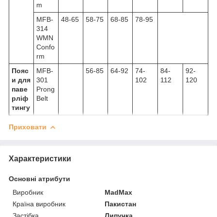
m
MFB-
48-65
58-75
68-85
78-95
314
WMN
Confo
rm
Пояс
MFB-
56-85
64-92
74-
84-
92-
и для
301
102
112
120
паве
Prong
рліф
Belt
тингу
Приховати
Характеристики
Основні атрибути
Виробник
MadMax
Країна виробник
Пакистан
Застібка
Липучка