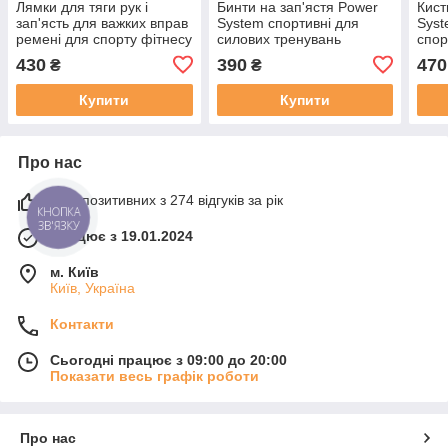
Лямки для тяги рук і
Бинти на зап'ястя Power
Кист
зап'ясть для важких вправ
System спортивні для
Syst
ремені для спорту фітнесу
силових тренувань
спор
та кросфіту MadMax Camo
фітнесу кросфіту та важкої
фітн
430
390
470
₴
₴
Power Wrist Straps
атлетики
трен
Купити
Купити
Про нас
97% позитивних з 274 відгуків за рік
КНОПКА
ЗВ'ЯЗКУ
Працює з 19.01.2024
м. Київ
Київ, Україна
Контакти
Сьогодні працює з 09:00 до 20:00
Показати весь графік роботи
Про нас