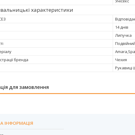
Унісекс
увальницькі характеристики
СЕЗ
Відповіда
14 днів
Липучка
ті
Подвійни
еріалу
Amara,Spa
страції бренда
Чехия
Рукавиці (
ція для замовлення
А ІНФОРМАЦІЯ