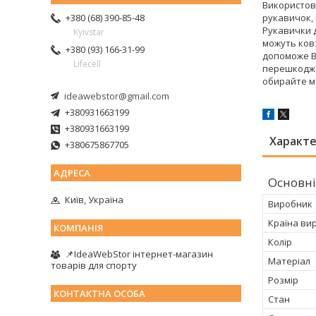
Використову
рукавичок, 
+380 (68) 390-85-48
Рукавички д
Kyivstar
можуть ковз
+380 (93) 166-31-99
допоможе В
Lifecell
перешкоджа
обирайте ме
ideawebstor@gmail.com
+380931663199
+380931663199
Характ
+380675867705
Основні
Київ, Україна
Виробник
Країна ви
Колір
📌IdeaWebStor інтернет-магазин
Матеріал
товарів для спорту
Розмір
Стан