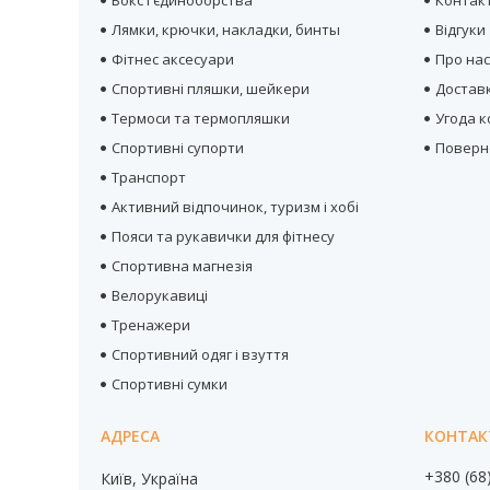
Бокс і єдиноборства
Контак
Лямки, крючки, накладки, бинты
Відгуки
Фітнес аксесуари
Про на
Спортивні пляшки, шейкери
Достав
Термоси та термопляшки
Угода 
Спортивні супорти
Поверн
Транспорт
Активний відпочинок, туризм і хобі
Пояси та рукавички для фітнесу
Спортивна магнезія
Велорукавиці
Тренажери
Спортивний одяг і взуття
Спортивні сумки
+380 (68
Київ, Україна