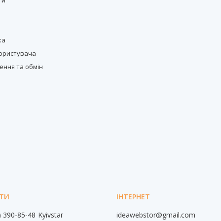
ти
с
ка
користувача
ення та обмін
) 390-85-48
Kyivstar
ideawebstor@gmail.com