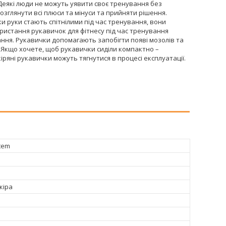
 Деякі люди не можуть уявити своє тренування без
зглянути всі плюси та мінуси та прийняти рішення.
и руки стають спітнілими під час тренування, вони
ористання рукавичок для фітнесу під час тренування
ня. Рукавички допомагають запобігти появі мозолів та
Якщо хочете, щоб рукавички сиділи компактно –
ряні рукавички можуть тягнутися в процесі експлуатації.
tem
кіра