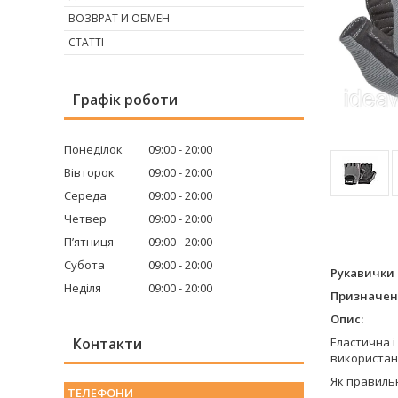
ВОЗВРАТ И ОБМЕН
СТАТТІ
Графік роботи
Понеділок
09:00
20:00
Вівторок
09:00
20:00
Середа
09:00
20:00
Четвер
09:00
20:00
Пʼятниця
09:00
20:00
Субота
09:00
20:00
Рукавички 
Неділя
09:00
20:00
Призначенн
Опис:
Контакти
Еластична і
використана
Як правиль