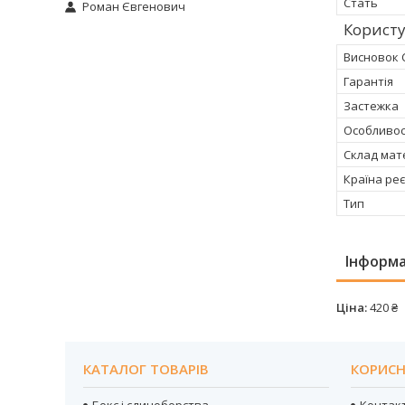
Стать
Роман Євгенович
Корист
Висновок 
Гарантія
Застежка
Особливос
Склад мат
Країна реє
Тип
Інформа
Ціна:
420 ₴
КАТАЛОГ ТОВАРІВ
КОРИСН