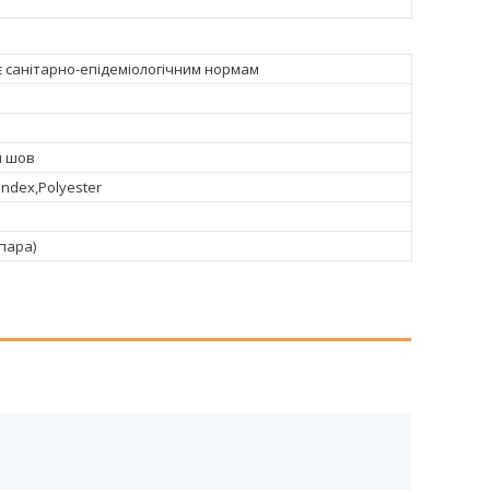
є санітарно-епідеміологічним нормам
й шов
ndex,Polyester
пара)