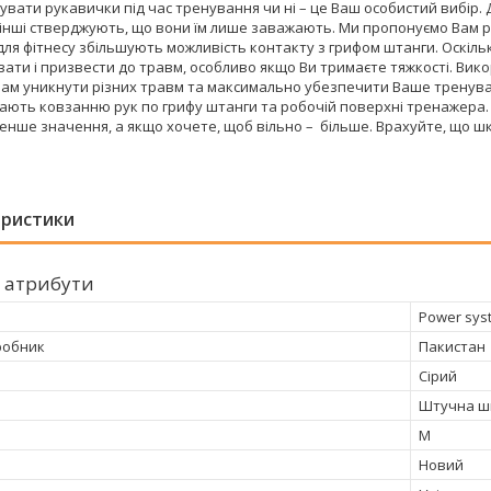
вати рукавички під час тренування чи ні – це Ваш особистий вибір.
інші стверджують, що вони їм лише заважають. Ми пропонуємо Вам ро
ля фітнесу збільшують можливість контакту з грифом штанги. Оскільк
ати і призвести до травм, особливо якщо Ви тримаєте тяжкості. Вик
ам уникнути різних травм та максимально убезпечити Ваше тренуван
ють ковзанню рук по грифу штанги та робочій поверхні тренажера. 
нше значення, а якщо хочете, щоб вільно – більше. Врахуйте, що шкі
еристики
 атрибути
Power sys
робник
Пакистан
Сірий
Штучна ш
M
Новий