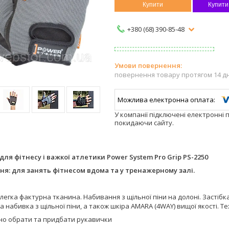
Купити
Купити
+380 (68) 390-85-48
повернення товару протягом 14 д
У компанії підключені електронні 
покидаючи сайту.
для фітнесу і важкої атлетики Power System Pro Grip PS-2250
я: для занять фітнесом вдома та у тренажерному залі.
 легка фактурна тканина. Набивання з щільної піни на долоні. Застіб
 набивка з щільної піни, а також шкіра AMARA (4WAY) вищої якості. Тех
но обрати та придбати рукавички