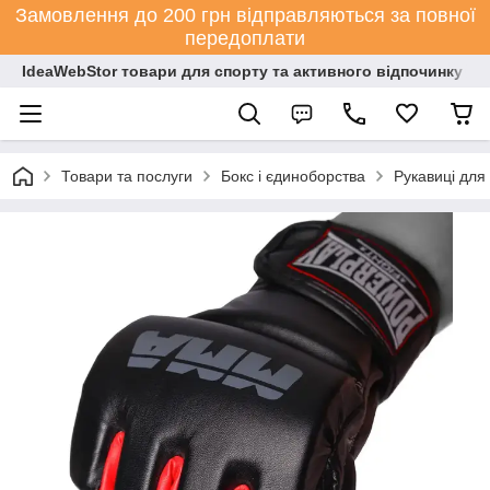
Замовлення до 200 грн відправляються за повної
передоплати
IdeaWebStor товари для спорту та активного відпочинку
Товари та послуги
Бокс і єдиноборства
Рукавиці для