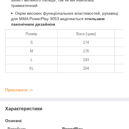
травматичний.
Окрім високих функціональних властивостей, рукавиці
для MMA PowerPlay 3053 виділяються
стильним
лаконічним дизайном
.
Розмір
Вага (грам)
S
174
M
176
L
193
XL
204
Приховати
Характеристики
Основні
Виробник
PowerPlay