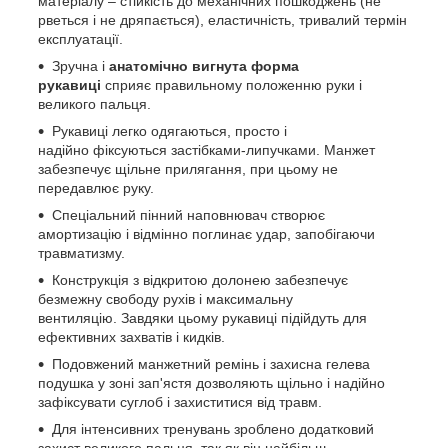
матеріалу – стійкість до механічних пошкоджень (не
рветься і не дряпається), еластичність, тривалий термін
експлуатації.
Зручна і
анатомічно вигнута форма
рукавиці
сприяє правильному положенню руки і
великого пальця.
Рукавиці легко одягаються, просто і
надійно фіксуються застібками-липучками. Манжет
забезпечує щільне прилягання, при цьому не
передавлює руку.
Спеціальний пінний наповнювач створює
амортизацію і відмінно поглинає удар, запобігаючи
травматизму.
Конструкція з відкритою долонею забезпечує
безмежну свободу рухів і максимальну
вентиляцію. Завдяки цьому рукавиці підійдуть для
ефективних захватів і кидків.
Подовжений манжетний ремінь і захисна гелева
подушка у зоні зап'ястя дозволяють щільно і надійно
зафіксувати суглоб і захиститися від травм.
Для інтенсивних тренувань зроблено додатковий
захист великого пальця, так як він найбільш