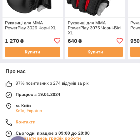
Рукавиці для MMA
Рукавиці для MMA
Рука
PowerPlay 3026 Чорні XL
PowerPlay 3075 Чорні-Білі
Powe
XL
1 270
640
950
₴
₴
Купити
Купити
Про нас
97% позитивних з 274 відгуків за рік
Працює з 19.01.2024
м. Київ
Київ, Україна
Контакти
Сьогодні працює з 09:00 до 20:00
Показати весь графік роботи