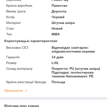
Країна виробник
Пакистан
Вікова група
Доросла
Колір
Чорний
Матеріал
Штучна шкіра
Стан
Новий
Тип
MMA
Користувацькі характеристики
Висновок СЕЗ
Відповідає санітарно-
епідеміологічним нормам
Гарантія
14 днів
Розмір
L/XL
Склад матеріалу
Покриття: PU (штучна шкіра)
Підкладка: поліестерова
тканина Наповнювач: PE
Країна реєстрації бренда
Польща
Приховати
Відгуки про товар